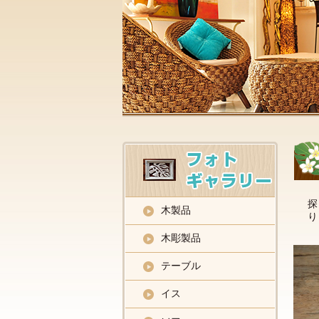
探
木製品
り
木彫製品
テーブル
イス