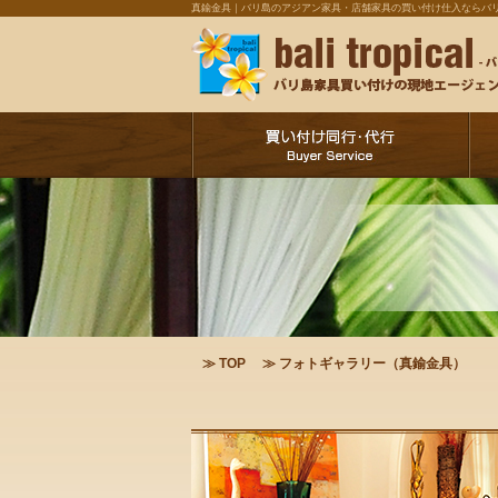
真鍮金具｜バリ島のアジアン家具・店舗家具の買い付け仕入ならバ
≫ TOP
≫ フォトギャラリー（真鍮金具）