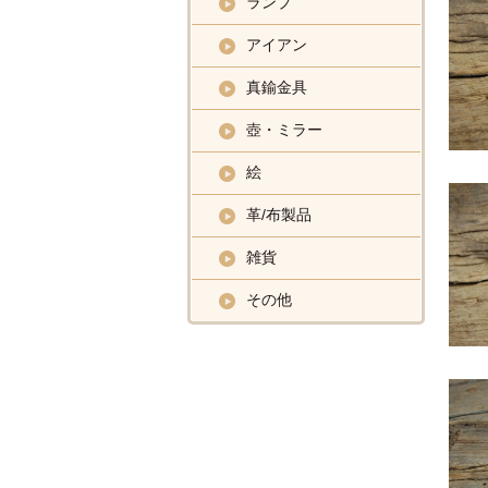
ランプ
アイアン
真鍮金具
壺・ミラー
絵
革/布製品
雑貨
その他